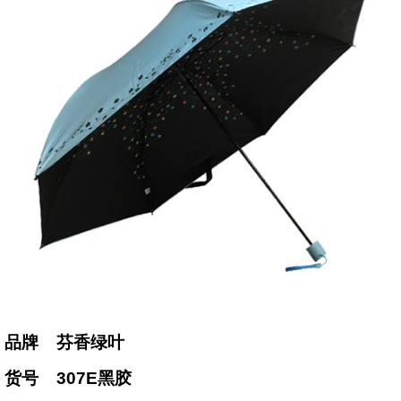
品牌
芬香绿叶
货号
307E
黑胶