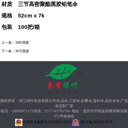
材质
三节高密聚酯黑胶铅笔伞
规格
5
2
cm x
7
k
包装
100把
/
箱
上一条：
308E黑胶
下一条：
307E黑胶
版权所有：浙江绿叶伞业有限公司|礼品伞,三折伞,折叠伞,直杆伞,高尔夫伞,广告
伞定制厂家
电话：18968971573传真：0577-63781794 地址：温州市平阳县郑楼郑林东路
372号哈哈哈
公安机关备案号:33032602100129
浙ICP备2022000295号